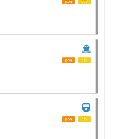
json
csv
T
json
csv
json
csv