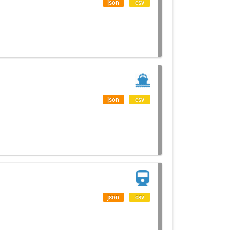
json
csv
T
json
csv
json
csv