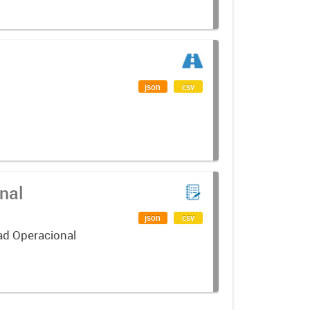
json
csv
nal
json
csv
ad Operacional